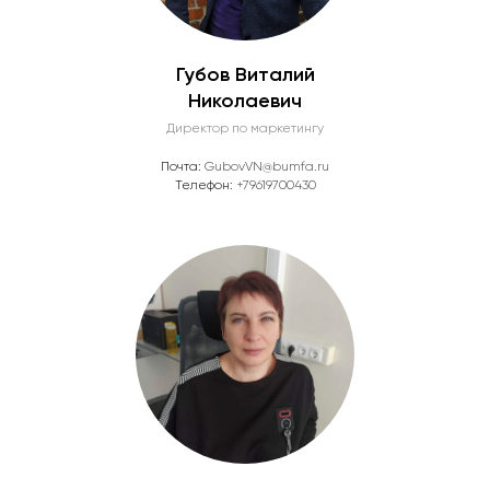
Губов Виталий
Николаевич
Директор по маркетингу
Почта:
GubovVN@bumfa.ru
Телефон:
+79619700430