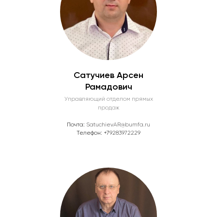
Производственный цех
Сатучиев Арсен
Рамадович
Управляющий отделом прямых
продаж
Почта:
SatuchievAR@bumfa.ru
Телефон: +7
9283972229
Производство косметической ватной продукции
Политика конфиденциальности
Навигация
Главная
О компании