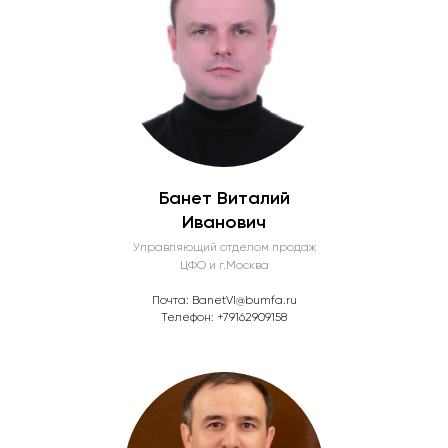
Банет Виталий
Иванович
Управляющий отделом продаж
ЦФО и г.Москва
Галерея
Почта:
BanetVI@bumfa.ru
Телефон:
+79162909158