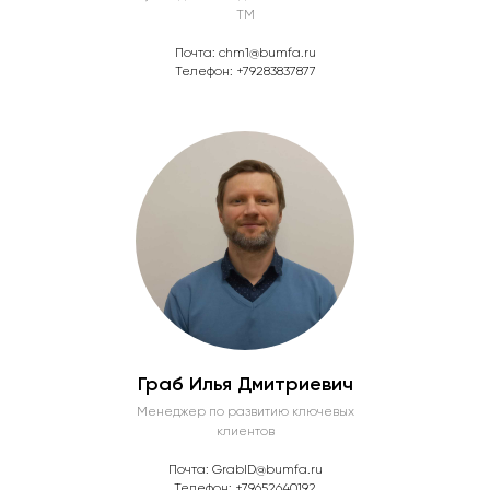
ТМ
Почта: chm1@bumfa.ru
Телефон: +79283837877
Граб Илья Дмитриевич
Менеджер по развитию ключевых
клиентов
Почта:
GrabID@bumfa.ru
Телефон:
+79652640192