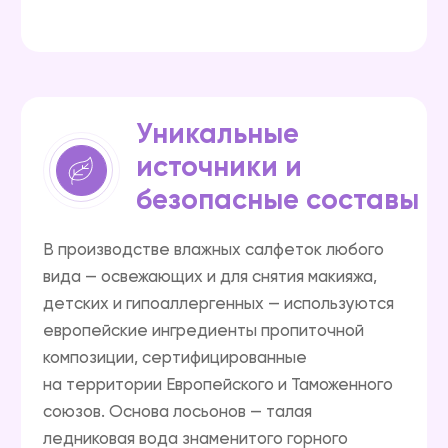
Качество
продукции
«Бумфа Групп» подтвердили
многочисленные исследования, одно
из которых, например, проводилось
специально по запросу компании
«Beiersdorf». в лабораториях Германии.
Контракты
Подтверждением спроса на продукцию
«Бумфа групп» являются контракты
с крупнейшими ритейлерами: «ВкусВилл»,
«Ашан», «Магнит», «X5 Retail Group»,
«Лента», «О'Кей» и многим другим.