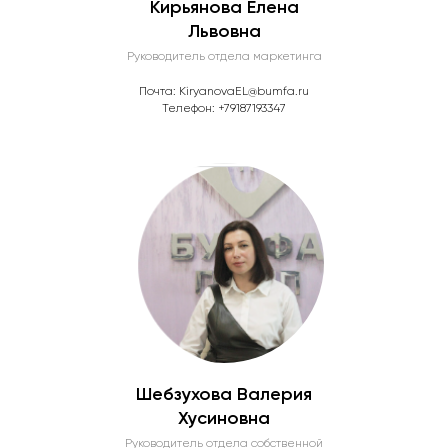
Кирьянова Елена
Львовна
Руководитель отдела маркетинга
Почта: KiryanovaEL@bumfa.ru
Телефон: +
79187193347
Шебзухова Валерия
Хусиновна
Руководитель отдела собственной