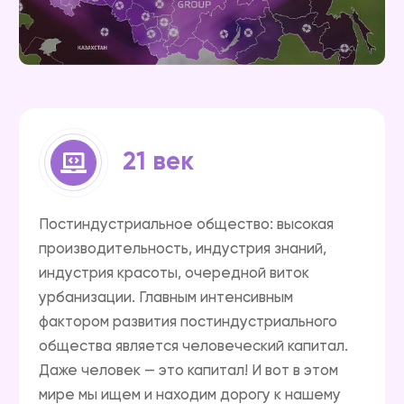
21 век
Постиндустриальное общество: высокая
производительность, индустрия знаний,
индустрия красоты, очередной виток
урбанизации. Главным интенсивным
фактором развития постиндустриального
общества является человеческий капитал.
Даже человек — это капитал! И вот в этом
мире мы ищем и находим дорогу к нашему
потребителю. Ведь наш товар —
гигиеническая продукция — это то, что
всегда будет необходимо любому
современному человеку. За нашим рынком
будущее, и мы четко видим нашу дорогу
в ближайшие 15 лет.
Мы первые
в России