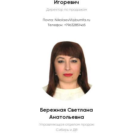
Игоревич
Директор по продажам
Почта: NikolaevVI@bumfa.ru
Телефон: +79632851465
Бережная Светлана
Анатольевна
Управляющая отделом продаж
Сибирь и ДВ