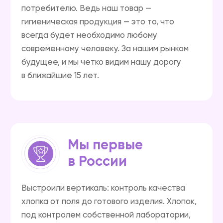
Выстроили вертикаль: контроль качества
хлопка от поля до готового изделия. Хлопок,
под контролем собственной лаборатории,
проходит несколько циклов очистки
и раскрытия волокон для получения
качественного нетканого полотна.
Современное оборудование ведущих
компаний США и Европы позволяет
исключить посторонние примеси, скопление
узелков, неоднородность материала
и делает продукцию по-настоящему
белоснежной. Этот проект позволяет нам
быть уверенными в экологичности
и качестве исходного сырья и гарантирует
высокое качество продукции уже с первого
этапа.