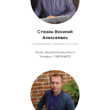
Каталог
Новости
Контрактное производство
Стать партнёром
Вакансии
Стюхин Василий
Контакты
Алексеевич
Управляющий отделом экспорта
ООО "Бумфа Групп"
Почта: StyukhinVA@bumfa.ru
Телефон: +79879148570
Приемная
+7 (8782) 26-63-66
Вопросы и предложения
8 (800) 600-57-75
Email
bumfa@bumfa.ru
Сайт создан агенством
Максимизатор