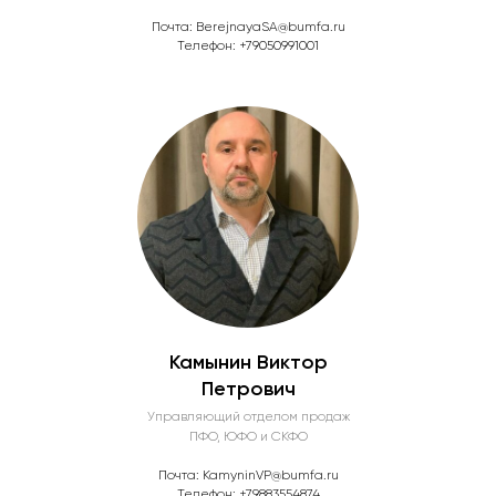
Почта: BerejnayaSA@bumfa.ru
Телефон: +79050991001
Камынин Виктор
Петрович
Управляющий отделом продаж
ПФО, ЮФО и СКФО
Почта: KamyninVP@bumfa.ru
Телефон: +79883554874