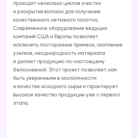
Уникальные
источники и
безопасные составы
В производстве влажных салфеток любого
вида — освежающих и для снятия макияжа,
детских и гипоаллергенных — используются
европейские ингредиенты пропиточной
композиции, сертифицированные
на территории Европейского и Таможенного
союзов. Основа лосьонов — талая
ледниковая вода знаменитого горного
курорта Архыз, что дает оптимальное
сочетание натуральности и гигиеничности.
Применяемая упаковка дает гарантию
сохранения всех свойств салфеток, в том
числе и влажности до трех лет.